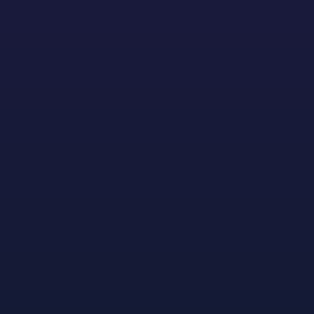
数字游戏开发
开发和设计电子游戏及其相关技术